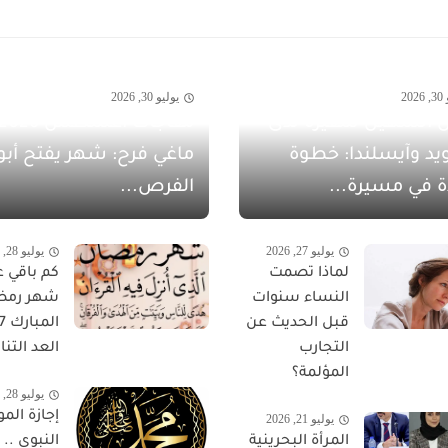
20
يوليو 30, 2026
 الشهيل سفيرةً لدى
يد وآيسلندا: خطوة
ماغي فرح: شهر يفتح أبو
ة في مسيرة...
الفرص...
يوليو 27, 2026
يوليو 28, 2026
لماذا تصمت
كم باقي ع
النساء سنوات
شهر رمض
قبل الحديث عن
التجارب
العد التناز
المؤلمة؟
يوليو 28, 2026
إجازة المو
يوليو 21, 2026
المرأة البحرينية
النبوي ..