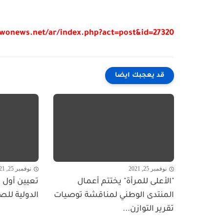
/wonews.net/ar/index.php?act=post&id=27320
قد يعجبك ايضا
نوفمبر 25, 2021
نوفمبر 25, 2021
"الأعلى للمرأة" يختتم أعمال
تعيين أول ا
المنتدى الوطني لمناقشة توصيات
الدولية للص
تقرير التوازن...