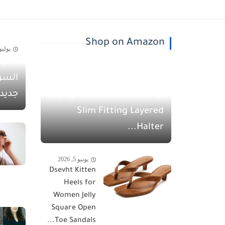
Shop on Amazon
يوليو 30, 26
أسيل
يونيو 5, 2026
السو
QINSEN Women's
جديد
Spaghetti Strap Tank Top
Slim Fitting Layered
Halter...
يونيو 5, 2026
Dsevht Kitten
Heels for
Women Jelly
Square Open
Toe Sandals...