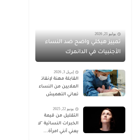
يوليو 21, 2026
تمييز هيكلي واضح ضد النساء
الأجنبيات في الدانمرك
إبريل 3, 2026
القابلة مهنة لإنقاذ
الملايين من النساء
تعاني التهميش
يونيو 22, 2025
التقليل من قيمة
الخبرات النسائية "لا
يعني أنني امرأة...