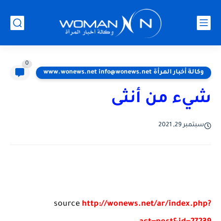
0
وكالة أخبار المرأة www.wonews.net info@wonews.net
شيء من أنثى
سبتمبر 29, 2021
source
http://wonews.net/ar/index.php?