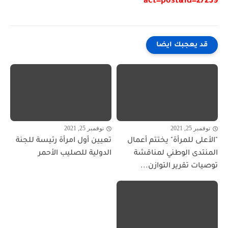
act=post&id=27239
قد يعجبك ايضا
نوفمبر 25, 2021
نوفمبر 25, 2021
"الأعلى للمرأة" يختتم أعمال
تعيين أول امرأة رئيسة للجنة
المنتدى الوطني لمناقشة
الدولية للصليب الأحمر
توصيات تقرير التوازن...