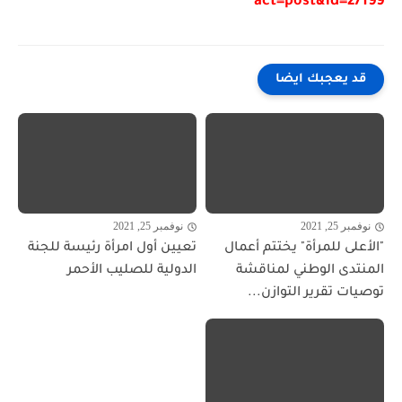
act=post&id=27199
قد يعجبك ايضا
نوفمبر 25, 2021
نوفمبر 25, 2021
"الأعلى للمرأة" يختتم أعمال
تعيين أول امرأة رئيسة للجنة
المنتدى الوطني لمناقشة
الدولية للصليب الأحمر
توصيات تقرير التوازن...