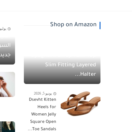
Shop on Amazon
يوليو 30, 26
أسيل
يونيو 5, 2026
السو
QINSEN Women's
جديد
Spaghetti Strap Tank Top
Slim Fitting Layered
Halter...
يونيو 5, 2026
Dsevht Kitten
Heels for
Women Jelly
Square Open
Toe Sandals...