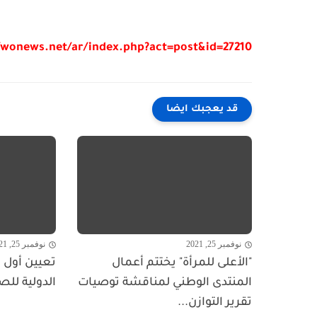
/wonews.net/ar/index.php?act=post&id=27210
قد يعجبك ايضا
نوفمبر 25, 2021
نوفمبر 25, 2021
"الأعلى للمرأة" يختتم أعمال
تعيين أول ا
المنتدى الوطني لمناقشة توصيات
الدولية للص
تقرير التوازن...