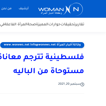
أرشيف
من نحن
تقارير
تحقيقات
حوارات
المميزة
صحة
المرأة الفاعلة
في 
وكالة أخبار المرأة www.wonews.net info@wonews.net
فلسطينية تترجم معاناة 
مستوحاة من الباليه
سبتمبر 20, 2021