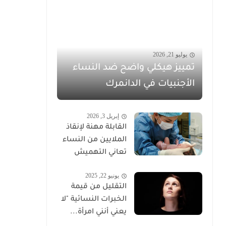
يوليو 21, 2026
تمييز هيكلي واضح ضد النساء
الأجنبيات في الدانمرك
إبريل 3, 2026
القابلة مهنة لإنقاذ
الملايين من النساء
تعاني التهميش
يونيو 22, 2025
التقليل من قيمة
الخبرات النسائية "لا
يعني أنني امرأة...