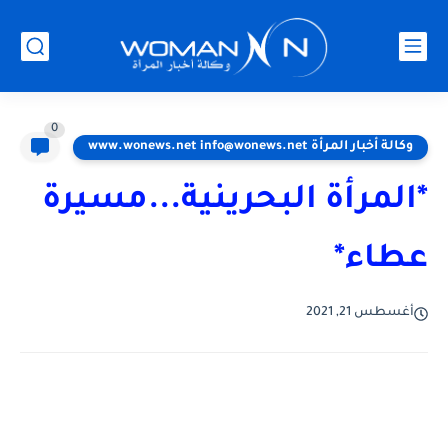
0
وكالة أخبار المرأة www.wonews.net info@wonews.net
*المرأة البحرينية...مسيرة
عطاء*
أغسطس 21, 2021