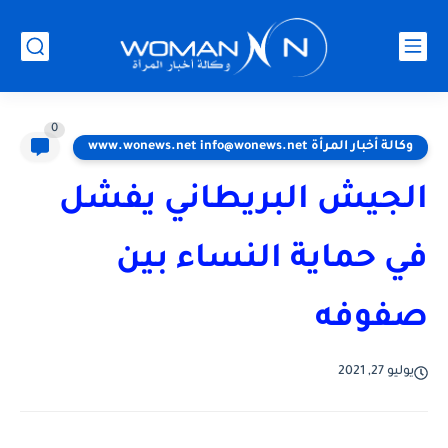
0
وكالة أخبار المرأة www.wonews.net info@wonews.net
الجيش البريطاني يفشل
في حماية النساء بين
صفوفه
يوليو 27, 2021