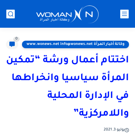
0
وكالة أخبار المرأة www.wonews.net info@wonews.net
اختتام أعمال ورشة “تمكين
المرأة سياسيا وانخراطها
في الإدارة المحلية
واللامركزية”
يوليو 3, 2021