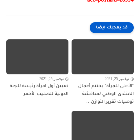
act=post&id=26554
قد يعجبك ايضا
نوفمبر 25, 2021
نوفمبر 25, 2021
"الأعلى للمرأة" يختتم أعمال
تعيين أول امرأة رئيسة للجنة
المنتدى الوطني لمناقشة
الدولية للصليب الأحمر
توصيات تقرير التوازن...