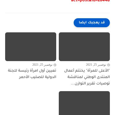
act=post&id=26448
قد يعجبك ايضا
نوفمبر 25, 2021
نوفمبر 25, 2021
"الأعلى للمرأة" يختتم أعمال
تعيين أول امرأة رئيسة للجنة
المنتدى الوطني لمناقشة
الدولية للصليب الأحمر
توصيات تقرير التوازن...