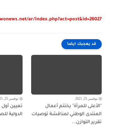
/wonews.net/ar/index.php?act=post&id=26027
قد يعجبك ايضا
نوفمبر 25, 2021
نوفمبر 25, 2021
"الأعلى للمرأة" يختتم أعمال
تعيين أول ا
المنتدى الوطني لمناقشة توصيات
الدولية للص
تقرير التوازن...