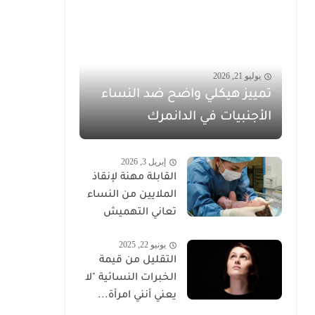
يوليو 21, 2026
تمييز هيكلي واضح ضد النساء
الأجنبيات في الدانمرك
إبريل 3, 2026
القابلة مهنة لإنقاذ
الملايين من النساء
تعاني التهميش
يونيو 22, 2025
التقليل من قيمة
الخبرات النسائية "لا
يعني أنني امرأة...