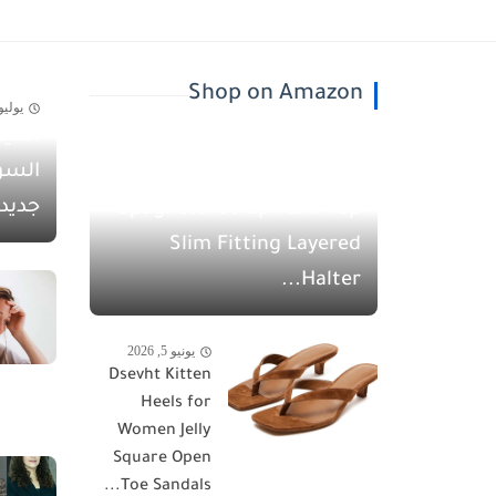
Shop on Amazon
يوليو 30, 26
أسيل
يونيو 5, 2026
السو
QINSEN Women's
جديد
Spaghetti Strap Tank Top
Slim Fitting Layered
Halter...
يونيو 5, 2026
Dsevht Kitten
Heels for
Women Jelly
Square Open
Toe Sandals...