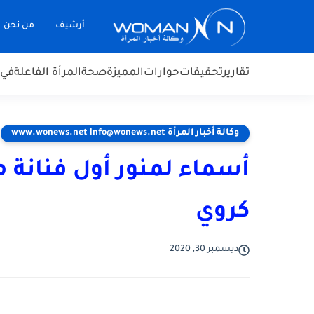
أرشيف
من نحن
تقارير
تحقيقات
حوارات
المميزة
صحة
المرأة الفاعلة
في 
وكالة أخبار المرأة www.wonews.net info@wonews.net
أسماء لمنور أول فنانة م
كروي
ديسمبر 30, 2020