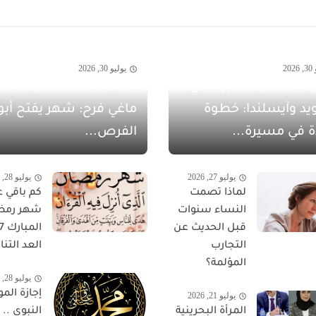
20
يوليو 30, 2026
 الشهيل سفيرةً لدى
يد وآيسلندا: خطوة
ماغي فرح: شهر يفتح أبو
ة في مسيرة...
الفرص...
يوليو 27, 2026
يوليو 28, 2026
لماذا تصمت
كم باقي ع
النساء سنوات
شهر رمض
قبل الحديث عن
التجارب
العد التناز
المؤلمة؟
يوليو 28, 2026
إجازة المو
يوليو 21, 2026
المرأة البحرينية
النبوي ..