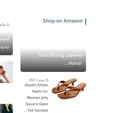
Shop on Amazon
يوليو 30, 26
أسيل
يونيو 5, 2026
السو
QINSEN Women's
جديد
Spaghetti Strap Tank Top
Slim Fitting Layered
Halter...
يونيو 5, 2026
Dsevht Kitten
Heels for
Women Jelly
Square Open
Toe Sandals...