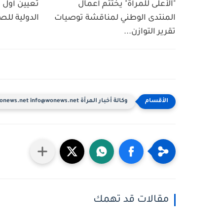
"الأعلى للمرأة" يختتم أعمال
تعيين أول ا
المنتدى الوطني لمناقشة توصيات
الدولية للص
تقرير التوازن...
وكالة أخبار المرأة www.wonews.net info@wonews.net
مقالات قد تهمك