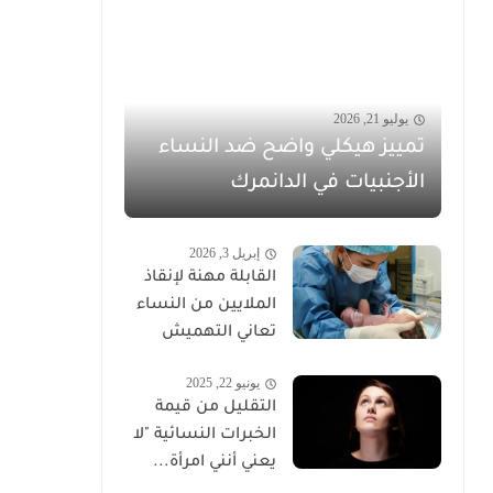
يوليو 21, 2026
تمييز هيكلي واضح ضد النساء
الأجنبيات في الدانمرك
إبريل 3, 2026
القابلة مهنة لإنقاذ
الملايين من النساء
تعاني التهميش
يونيو 22, 2025
التقليل من قيمة
الخبرات النسائية "لا
يعني أنني امرأة...