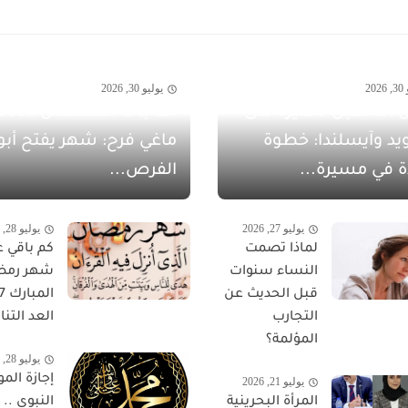
20
يوليو 30, 2026
 الشهيل سفيرةً لدى
يد وآيسلندا: خطوة
ماغي فرح: شهر يفتح أبو
ة في مسيرة...
الفرص...
يوليو 27, 2026
يوليو 28, 2026
لماذا تصمت
كم باقي ع
النساء سنوات
شهر رمض
قبل الحديث عن
التجارب
العد التناز
المؤلمة؟
يوليو 28, 2026
إجازة المو
يوليو 21, 2026
المرأة البحرينية
النبوي ..