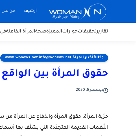
أرشيف
من نحن
تقارير
تحقيقات
حوارات
المميزة
صحة
المرأة الفاعلة
في 
وكالة أخبار المرأة www.wonews.net info@wonews.net
حقوق المرأة بين الواقع 
ديسمبر 6, 2020
حرّية المرأة، حقوق المرأة والدّفاع عن المرأة من
النّغمات القديمة المتجدّدة التي يشنّف بها أسماعن