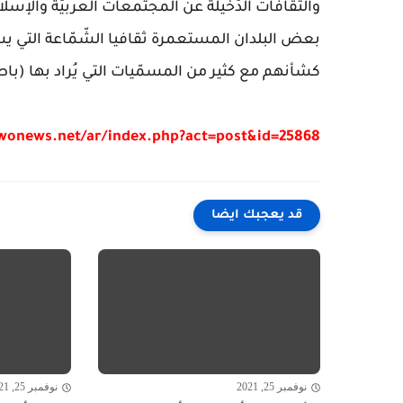
والثقافات الدّخيلة عن المجتمعات العربيّة والإس
بعض البلدان المستعمرة ثقافيا الشّمّاعة التي يس
كشأنهم مع كثير من المسمّيات التي يُراد بها (باط
/wonews.net/ar/index.php?act=post&id=25868
قد يعجبك ايضا
نوفمبر 25, 2021
نوفمبر 25, 2021