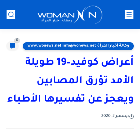
0
وكالة أخبار المرأة www.wonews.net info@wonews.net
أعراض كوفيد–19 طويلة
الأمد تؤرق المصابين
ويعجز عن تفسيرها الأطباء
ديسمبر 2, 2020