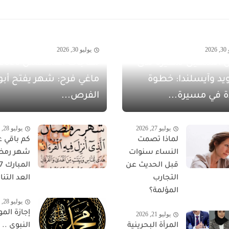
20
يوليو 30, 2026
 الشهيل سفيرةً لدى
يد وآيسلندا: خطوة
ماغي فرح: شهر يفتح أبو
ة في مسيرة...
الفرص...
يوليو 27, 2026
يوليو 28, 2026
لماذا تصمت
كم باقي ع
النساء سنوات
شهر رمض
قبل الحديث عن
التجارب
العد التناز
المؤلمة؟
يوليو 28, 2026
إجازة المو
يوليو 21, 2026
المرأة البحرينية
النبوي ..