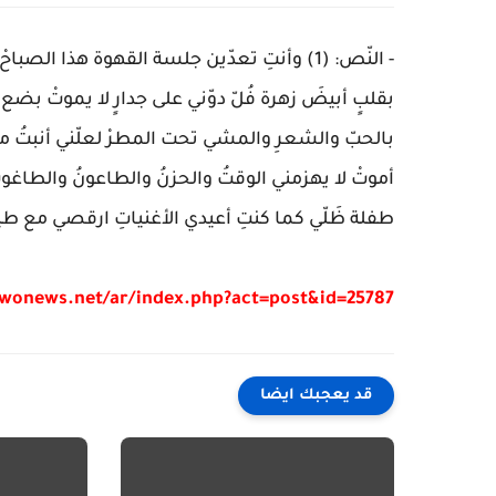
- النّص: (1) ‏وأنتِ تعدّين جلسة القهوة هذ
بالحبّ والشعرِ والمشي تحت المطرْ لعلّني أنبتُ مثل 
طفلة ظَلّي كما كنتِ أعيدي الأغنياتِ ارقصي مع طيف
/wonews.net/ar/index.php?act=post&id=25787
قد يعجبك ايضا