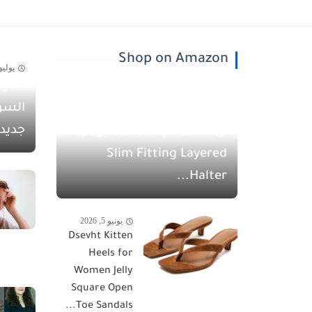
Shop on Amazon
يوليو 30, 26
أسيل
يونيو 5, 2026
السو
QINSEN Women's
جديد
Spaghetti Strap Tank Top
Slim Fitting Layered
Halter...
يونيو 5, 2026
Dsevht Kitten
Heels for
Women Jelly
Square Open
Toe Sandals...