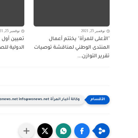
نوفمبر 25, 2021
نوفمبر 25, 2021
"الأعلى للمرأة" يختتم أعمال
تعيين أول ا
المنتدى الوطني لمناقشة توصيات
الدولية للص
تقرير التوازن...
وكالة أخبار المرأة www.wonews.net info@wonews.net