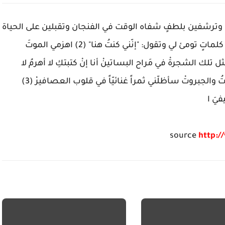
ا الصباحْ وترشفين بلطفٍ شفاه الوقت في الفنجان وتقبلين على الحياة
بقلبٍ أبيضَ زهرة فُلّ دوّني على جدارٍ لا يموتْ بضع كلماتٍ تومئ لي وتقول: "إنّني كنتُ هنا" (2) اهزمي الموتَ
تلك الشجرةْ في مَراح البساتينْ أنا إنْ كتبتكِ لا أهرمُ لا
أموتْ لا يهزمني الوقتُ والحزنُ والطاعونُ والطاغوتُ والجبروتْ سأظلّني ثمراً غنائيّاً في قلوب العصافيرْ (3)
يَ ا
source
http:/