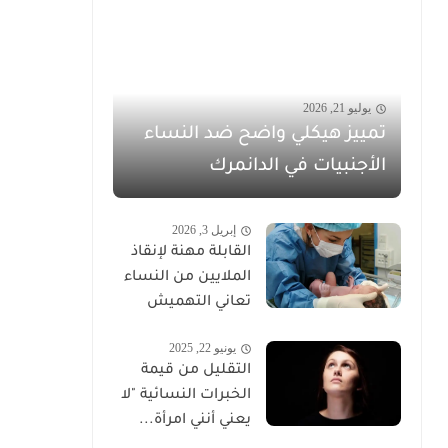
يوليو 21, 2026
تمييز هيكلي واضح ضد النساء
الأجنبيات في الدانمرك
إبريل 3, 2026
القابلة مهنة لإنقاذ
الملايين من النساء
تعاني التهميش
يونيو 22, 2025
التقليل من قيمة
الخبرات النسائية "لا
يعني أنني امرأة...