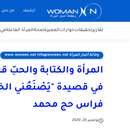
أرشيف
من نحن
تقارير
تحقيقات
حوارات
المميزة
صحة
المرأة الفاعلة
في 
وكالة أخبار المرأة www.wonews.net info@wonews.net
المرأة والكتابة والحبّ قر
في قصيدة "يَصْنَعُني الخ
فراس حج محمد
نوفمبر 20, 2020