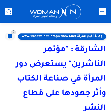
0
وكالة أخبار المرأة www.wonews.net info@wonews.net
الشارقة : "مؤتمر
الناشرين" يستعرض دور
المرأة في صناعة الكتاب
وأثر جهودها على قطاع
النشر