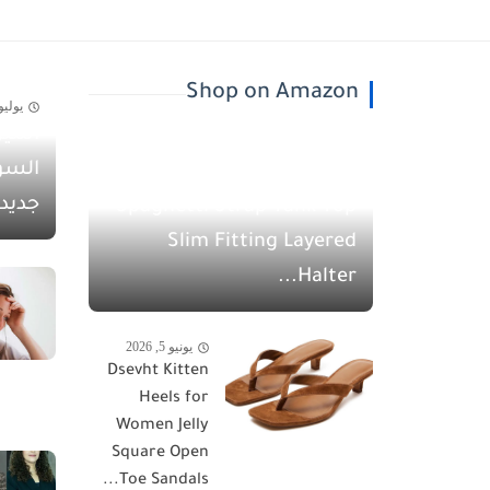
Shop on Amazon
يوليو 30, 26
أسيل
يونيو 5, 2026
السو
QINSEN Women's
جديد
Spaghetti Strap Tank Top
Slim Fitting Layered
Halter...
يونيو 5, 2026
Dsevht Kitten
Heels for
Women Jelly
Square Open
Toe Sandals...