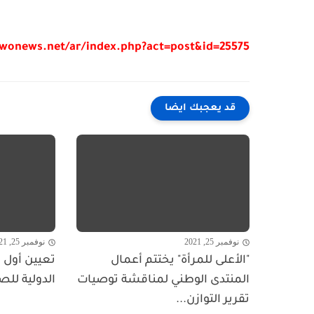
/wonews.net/ar/index.php?act=post&id=25575
قد يعجبك ايضا
نوفمبر 25, 2021
نوفمبر 25, 2021
"الأعلى للمرأة" يختتم أعمال
تعيين أول ا
المنتدى الوطني لمناقشة توصيات
الدولية للص
تقرير التوازن...