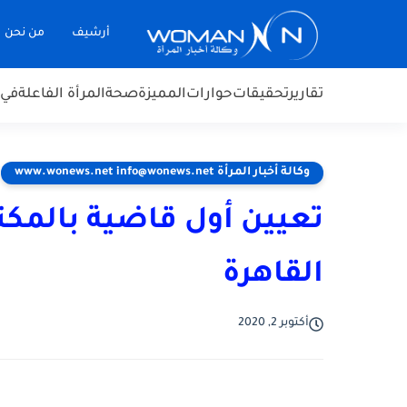
أرشيف
من نحن
تقارير
تحقيقات
حوارات
المميزة
صحة
المرأة الفاعلة
في 
وكالة أخبار المرأة www.wonews.net info@wonews.net
تعيين أول قاضية بالمك
القاهرة
أكتوبر 2, 2020