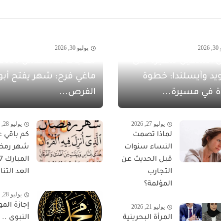
20
يوليو 30, 2026
 الشهيل سفيرةً لدى
يد وآيسلندا: خطوة
ماغي فرح: شهر يفتح أبو
ة في مسيرة...
الفرص...
يوليو 27, 2026
يوليو 28, 2026
لماذا تصمت
كم باقي ع
النساء سنوات
شهر رمض
قبل الحديث عن
التجارب
العد التناز
المؤلمة؟
يوليو 28, 2026
إجازة المو
يوليو 21, 2026
المرأة البحرينية
النبوي ..