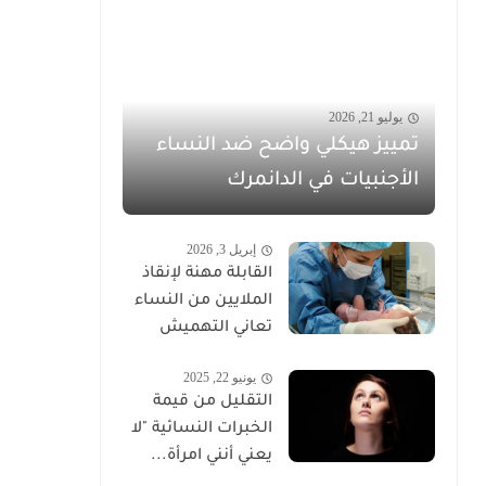
يوليو 21, 2026
تمييز هيكلي واضح ضد النساء
الأجنبيات في الدانمرك
إبريل 3, 2026
القابلة مهنة لإنقاذ
الملايين من النساء
تعاني التهميش
يونيو 22, 2025
التقليل من قيمة
الخبرات النسائية "لا
يعني أنني امرأة...