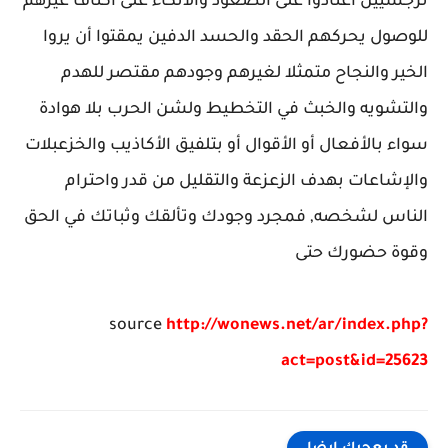
نرجسيين اعتادوا على الصعود والاتكاء على أكتاف غيرهم
للوصول يحركهم الحقد والحسد الدفين يمقتوا أن يروا
الخير والنجاح متمثلا لغيرهم وجودهم مقتصر للهدم
والتشويه والخبث في التخطيط ولشن الحرب بلا هوادة
سواء بالأفعال أو الأقوال أو بتلفيق الأكاذيب والخزعبلات
والإشاعات بهدف الزعزعة والتقليل من قدر واحترام
الناس لشخصه, فمجرد وجودك وتألقك وثباتك في الحق
وقوة حضورك حتى
source
http://wonews.net/ar/index.php?
act=post&id=25623