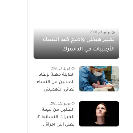
يوليو 21, 2026
تمييز هيكلي واضح ضد النساء
الأجنبيات في الدانمرك
إبريل 3, 2026
القابلة مهنة لإنقاذ
الملايين من النساء
تعاني التهميش
يونيو 22, 2025
التقليل من قيمة
الخبرات النسائية "لا
يعني أنني امرأة...