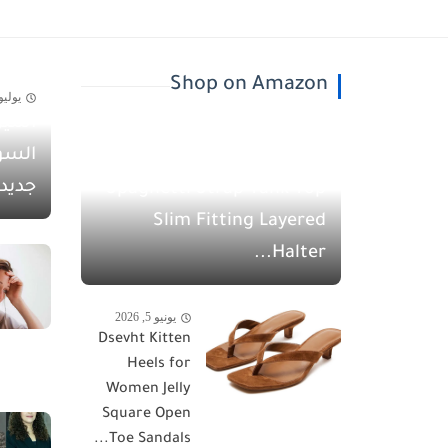
Shop on Amazon
يوليو 30, 26
أسيل
يونيو 5, 2026
السو
QINSEN Women's
جديد
Spaghetti Strap Tank Top
Slim Fitting Layered
Halter...
يونيو 5, 2026
Dsevht Kitten
Heels for
Women Jelly
Square Open
Toe Sandals...