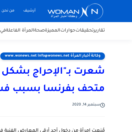
أرشيف
من نحن
تقارير
تحقيقات
حوارات
المميزة
صحة
المرأة الفاعلة
في 
وكالة أخبار المرأة www.wonews.net info@wonews.net
شعرت بـ"الإحراج بشكل م
متحف بفرنسا بسبب فس
سبتمبر 14, 2020
مُنعت امرأة من دخول أحد أرقى المعارض الفنية ف