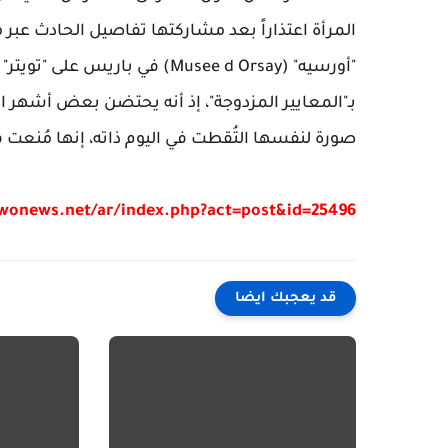
المرأة اعتذاراً بعد مشاركتها تفاصيل الحادث عبر
"أورسيه" (Musee d Orsay) في ب
بـ"المعايير المزدوجة"، إذ أنه يحتضن بعض أشهر ال
صورة لنفسها التُقطت في اليوم ذاته، إنها مُنعت ف
/wonews.net/ar/index.php?act=post&id=25496
قد يعجبك ايضا