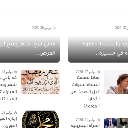
20
يوليو 30, 2026
 الشهيل سفيرةً لدى
يد وآيسلندا: خطوة
ماغي فرح: شهر يفتح أبو
ة في مسيرة...
الفرص...
يوليو 27, 2026
يوليو 28, 2026
لماذا تصمت
كم باقي ع
النساء سنوات
شهر رمض
قبل الحديث عن
التجارب
العد التناز
المؤلمة؟
يوليو 28, 2026
إجازة المو
يوليو 21, 2026
المرأة البحرينية
النبوي ..