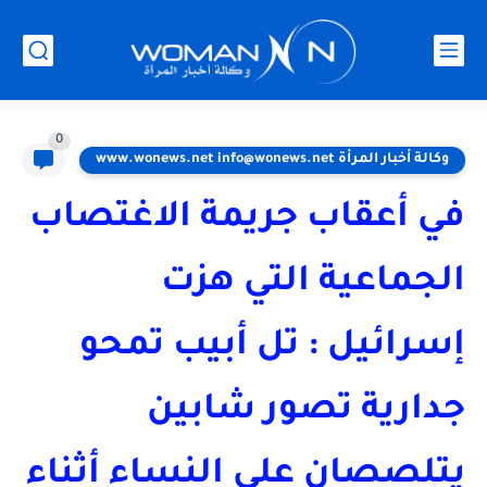
0
وكالة أخبار المرأة www.wonews.net info@wonews.net
في أعقاب جريمة الاغتصاب
الجماعية التي هزت
إسرائيل : تل أبيب تمحو
جدارية تصور شابين
يتلصصان على النساء أثناء