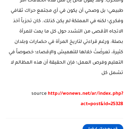
والتحزب. وقد يقول قائل إن مثل هذه الخلافات أمر
طبيعي؛ بل وصحي أن يكون في أي مجتمع حراك ثقافي
وفكري؛ لكنه في المملكة لم يكن كذلك. كان تحزباً أخذ
الاتجاه الأقصى من التشدد حول كل ما يمت للمرأة
بصلة. ورغم قراءتي لتاريخ المرأة في حضارات وبلدان
كثيرة، تعرضَتْ خلالها للتهميش والإقصاء؛ خصوصاً في
التعليم وفرص العمل؛ فإن الحقيقة أن هذه المظالم لا
تشمل كل
source
http://wonews.net/ar/index.php?
act=post&id=25328