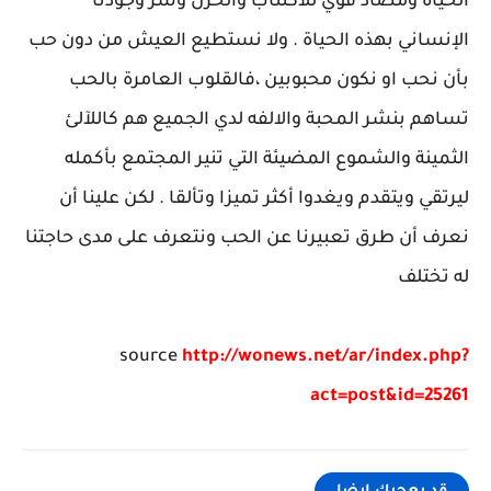
الحياة ومضاد قوي للاكتئاب والحزن وسر وجودنا
الإنساني بهذه الحياة . ولا نستطيع العيش من دون حب
بأن نحب او نكون محبوبين ،فالقلوب العامرة بالحب
تساهم بنشر المحبة والالفه لدي الجميع هم كاللآلئ
الثمينة والشموع المضيئة التي تنير المجتمع بأكمله
ليرتقي ويتقدم ويغدوا أكثر تميزا وتألقا . لكن علينا أن
نعرف أن طرق تعبيرنا عن الحب ونتعرف على مدى حاجتنا
له تختلف
source
http://wonews.net/ar/index.php?
act=post&id=25261