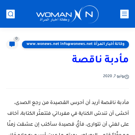
0
وكالة أخبار المرأة www.wonews.net info@wonews.net
مأدبة ناقصة
يوليو 7, 2020
مأدبة ناقصة أريد أن أحرس القصيدة من رجع الصدى،
أخشى أن تندسّ الكناية في مفرداتي فتتعثّر الكتابة، أخاف
على لغتي أن تتوارى، فأيُّ قصيدة سأكتب إن عشقت زمنًا