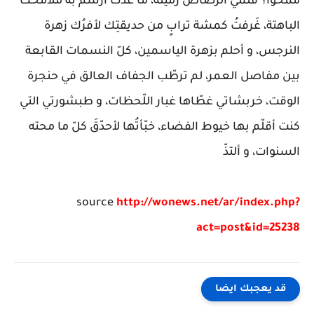
ممحوًّا؟ قلمي الرصاص رميته، ما عدت أرسم به ملامحَك
الباهتة، غَرفتُ كمشة ترابٍ من حديقتِك لأفرُك زهرة
النرجس، و أحلم بزهرة الياسمين، كلّ النسمات القابعة
بين مفاصل العمر، لم ترطّب الجفاف العالق في حنجرة
الوقت، خربشاتي غطّاها غبار اللّحظات، و طبشورتي التي
كنت أقلّم بها خيوط الفضاء، خبّأتُها لأحدّقَ كلّ ما محته
السنوات، و ألتذّ
source
http://wonews.net/ar/index.php?
act=post&id=25238
قد يعجبك ايضا