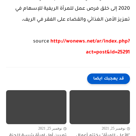
2020 إلى خلق فرص عمل للمرأة الريفية للإسهام في
تعزيز الأمن الغذائي والقضاء على الفقر في الريف،
source
http://wonews.net/ar/index.php?
act=post&id=25291
قد يعجبك ايضا
نوفمبر 25, 2021
نوفمبر 25, 2021
"الأعلى للمرأة" يختتم أعمال
تعيين أول امرأة رئيسة للجنة