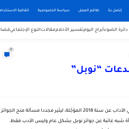
إتصل بنا
طاقم العمل
سياسة الخصوصية
اتفاقية الاستخدام
دائرة الضوء
أبراج اليوم
تفسير الأحلام
مقالات
النوع الإجتماعي
قضاي
0
بدعات “نوبل”
جاء فوز البولندية أولجا توكارتشوك بـجائزة نوبل في الآداب عن سنة 2018 المؤجّلة، ليثير مجددا مسألة منح الجوائز
ة شبه غائبة عن جوائز نوبل بشكل عام وليس الأدب فقط.