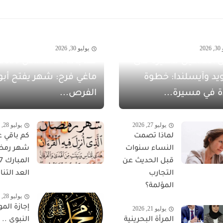
20
يوليو 30, 2026
 الشهيل سفيرةً لدى
يد وآيسلندا: خطوة
ماغي فرح: شهر يفتح أبو
ة في مسيرة...
الفرص...
يوليو 27, 2026
يوليو 28, 2026
لماذا تصمت
كم باقي ع
النساء سنوات
شهر رمض
قبل الحديث عن
التجارب
العد التناز
المؤلمة؟
يوليو 28, 2026
إجازة المو
يوليو 21, 2026
المرأة البحرينية
النبوي ..