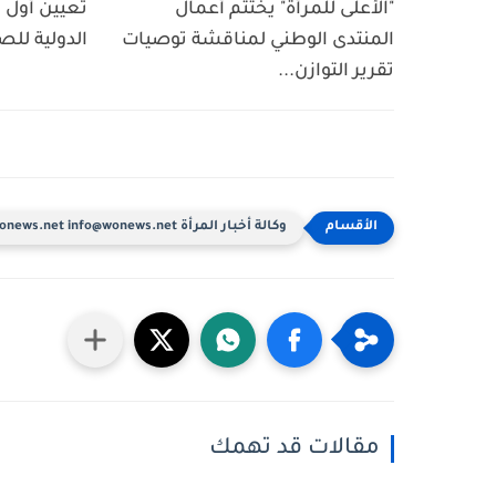
"الأعلى للمرأة" يختتم أعمال
تعيين أول ا
المنتدى الوطني لمناقشة توصيات
الدولية للص
تقرير التوازن...
وكالة أخبار المرأة www.wonews.net info@wonews.net
مقالات قد تهمك