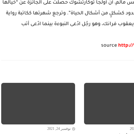
اتس مالم، أن أولجا توكارتشوك حصلت على الجائزة عن “خيالها
ود كشكلٍ من أشكال الحياة”. وترجع شهرتها ككاتبة رواية
وب فرانك، وهو رجّل ادّعى النبوءة بينما ادّعى أتب
source
http:/
نوفمبر 24, 2021