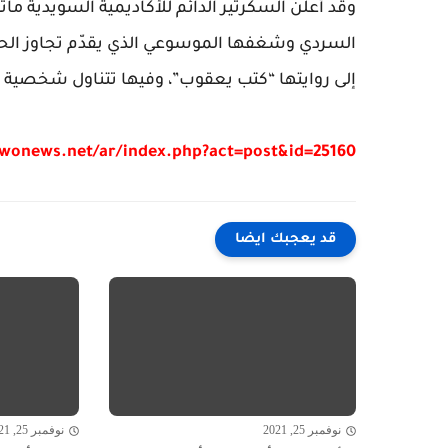
وقد أعلن السكرتير الدائم للأكاديمية السويدية م
السردي وشغفها الموسوعي الذي يقدّم تجاوز الحد
إلى روايتها “كتب يعقوب”، وفيها تتناول شخصية يعق
/wonews.net/ar/index.php?act=post&id=25160
قد يعجبك ايضا
نوفمبر 25, 2021
نوفمبر 25, 2021