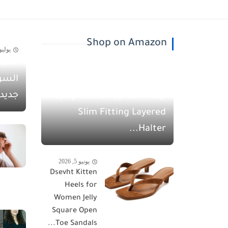
Shop on Amazon
يوليو 30, 26
أسيل
يونيو 5, 2026
السو
QINSEN Women's
جديد
Spaghetti Strap Tank Top
Slim Fitting Layered
Halter...
يونيو 5, 2026
Dsevht Kitten
Heels for
Women Jelly
Square Open
Toe Sandals...