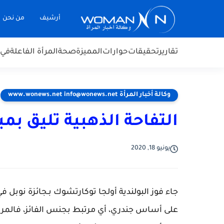
أرشيف
من نحن
تقارير
تحقيقات
حوارات
المميزة
صحة
المرأة الفاعلة
في 
وكالة أخبار المرأة www.wonews.net info@wonews.net
التفاحة الذهبية تليق بم
يونيو 18, 2020
على أساس جندري، أي مرتبط بجنس الفائز، فالمرأ