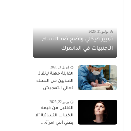
يوليو 21, 2026
تمييز هيكلي واضح ضد النساء
الأجنبيات في الدانمرك
إبريل 3, 2026
القابلة مهنة لإنقاذ
الملايين من النساء
تعاني التهميش
يونيو 22, 2025
التقليل من قيمة
الخبرات النسائية "لا
يعني أنني امرأة...