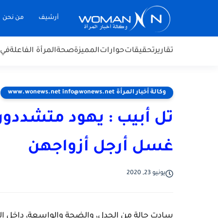
أرشيف
من نحن
تقارير
تحقيقات
حوارات
المميزة
صحة
المرأة الفاعلة
في 
وكالة أخبار المرأة www.wonews.net info@wonews.net
تل أبيب : يهود متشددو
غسل أرجل أزواجهن
يونيو 23, 2020
سادت حالة من الجدل، والضجة والواسعة، داخل الاح