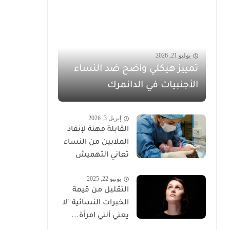
يوليو 21, 2026
تمييز هيكلي واضح ضد النساء
الأجنبيات في الدانمرك
إبريل 3, 2026
القابلة مهنة لإنقاذ
الملايين من النساء
تعاني التهميش
يونيو 22, 2025
التقليل من قيمة
الخبرات النسائية "لا
يعني أنني امرأة...