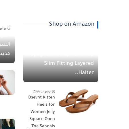
Shop on Amazon
يوليو 30, 26
أسيل
يونيو 5, 2026
السو
QINSEN Women's
جديد
Spaghetti Strap Tank Top
Slim Fitting Layered
Halter...
يونيو 5, 2026
Dsevht Kitten
Heels for
Women Jelly
Square Open
Toe Sandals...