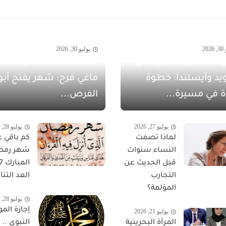
20
يوليو 30, 2026
 الشهيل سفيرةً لدى
يد وآيسلندا: خطوة
ماغي فرح: شهر يفتح أبو
ة في مسيرة...
الفرص...
يوليو 27, 2026
يوليو 28, 2026
لماذا تصمت
كم باقي ع
النساء سنوات
شهر رمض
قبل الحديث عن
التجارب
العد التناز
المؤلمة؟
يوليو 28, 2026
إجازة المو
يوليو 21, 2026
المرأة البحرينية
النبوي ..