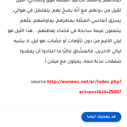
خيالاتهم، وأمسّد تجاعيد العتمة فوق وسادتي، الّليل
ثقيل من دونهم، مع أنّه يضجّ بهم، يتغلغل في هوائي،
يسرق أنفاسي المبلّلة بعطرهم، يفاوضهم، علّهم
ينتعلون غيمة سابحة في فضاء يقظتهم... هذا اللّيل هو
ليلي الأليم من دون تأوّهات أو غصّات، هو ليل، لا يشبه
ليالي الآخرين، فالعشّاق غالبًا ما اعتادوا أن يعقدوا
صفقات عذبة معه، يميلون مع ميلان أ
source
http://wonews.net/ar/index.php?
act=post&id=25007
قد يعجبك ايضا