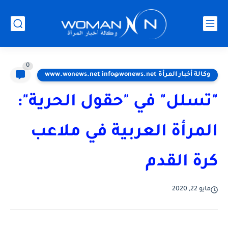
0
وكالة أخبار المرأة www.wonews.net info@wonews.net
"تسلل" في "حقول الحرية":
المرأة العربية في ملاعب
كرة القدم
مايو 22, 2020