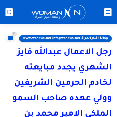
0
وكالة أخبار المرأة www.wonews.net info@wonews.net
رجل الاعمال عبدالله فايز
الشهري يجدد مبايعته
لخادم الحرمين الشريفين
وولي عهده صاحب السمو
الملكي الامير محمد بن