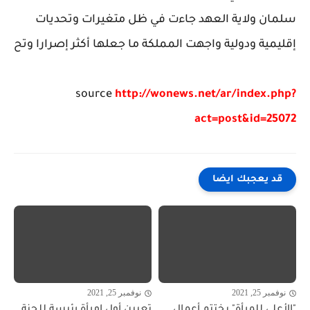
سلمان ولاية العهد جاءت في ظل متغيرات وتحديات
إقليمية ودولية واجهت المملكة ما جعلها أكثر إصرارا وتح
source
http://wonews.net/ar/index.php?
act=post&id=25072
قد يعجبك ايضا
نوفمبر 25, 2021
نوفمبر 25, 2021
"الأعلى للمرأة" يختتم أعمال
تعيين أول امرأة رئيسة للجنة