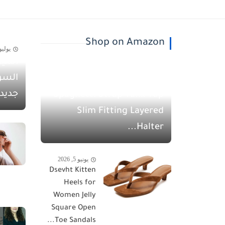
Shop on Amazon
يوليو 30, 26
أسيل
يونيو 5, 2026
السو
QINSEN Women's
جديد
Spaghetti Strap Tank Top
Slim Fitting Layered
Halter...
يونيو 5, 2026
Dsevht Kitten
Heels for
Women Jelly
Square Open
Toe Sandals...