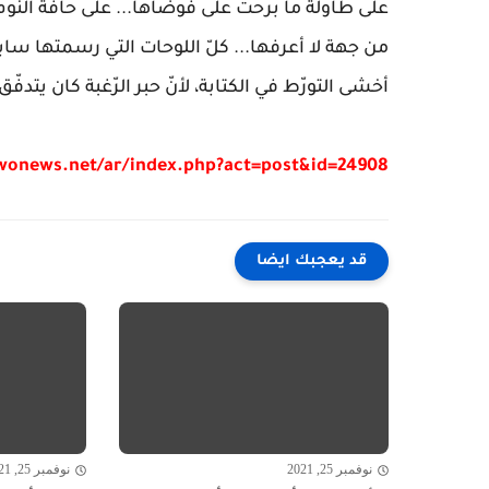
على طاولة ما برحت على فوضاها... على حافة النو
من جهة لا أعرفها... كلّ اللوحات التي رسمتها سابقًا، 
أخشى التورّط في الكتابة، لأنّ حبر الرّغبة كان يتدفّ
/wonews.net/ar/index.php?act=post&id=24908
قد يعجبك ايضا
نوفمبر 25, 2021
نوفمبر 25, 2021