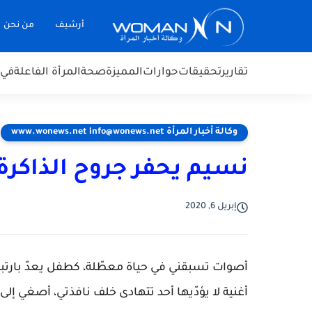
أرشيف
من نحن
تقارير
تحقيقات
حوارات
المميزة
صحة
المرأة الفاعلة
في 
وكالة أخبار المرأة www.wonews.net info@wonews.net
نسيم يحفر جروح الذاكرة.
إبريل 6, 2020
أصوات تسبقني في حياة معطّلة، كطفل يعدّ بارت
أغنية لا يؤدّيها أحد تتهادى خلف نافذتي، أصغي إ