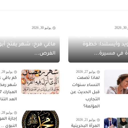
20
يوليو 30, 2026
 الشهيل سفيرةً لدى
يد وآيسلندا: خطوة
ماغي فرح: شهر يفتح أبو
ة في مسيرة...
الفرص...
يوليو 27, 2026
يوليو 28, 2026
لماذا تصمت
كم باقي ع
النساء سنوات
شهر رمض
قبل الحديث عن
التجارب
العد التناز
المؤلمة؟
يوليو 28, 2026
إجازة المو
يوليو 21, 2026
المرأة البحرينية
النبوي ..