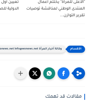
"الأعلى للمرأة" يختتم أعمال
تعيين أول ا
المنتدى الوطني لمناقشة توصيات
الدولية للص
تقرير التوازن...
وكالة أخبار المرأة www.wonews.net info@wonews.net
مقالات قد تهمك