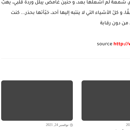
م، شمعة لم أشعلها بعد، و حنين غامض يبلّل وردة قلبي، يهبّ
و كلّ الأشياء التي لا ينتبه إليها أحد، خبّأتها بحذر... كنت
ق من دون رقابة
source
http:/
نوفمبر 24, 2021