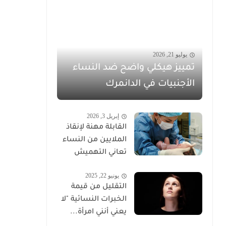
يوليو 21, 2026
تمييز هيكلي واضح ضد النساء
الأجنبيات في الدانمرك
إبريل 3, 2026
القابلة مهنة لإنقاذ
الملايين من النساء
تعاني التهميش
يونيو 22, 2025
التقليل من قيمة
الخبرات النسائية "لا
يعني أنني امرأة...