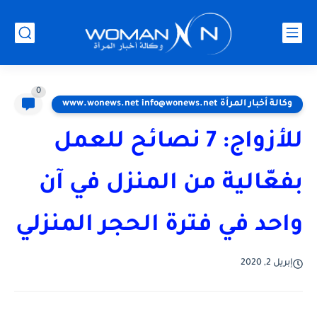
0
وكالة أخبار المرأة www.wonews.net info@wonews.net
للأزواج: 7 نصائح للعمل
بفعّالية من المنزل في آن
واحد في فترة الحجر المنزلي
إبريل 2, 2020