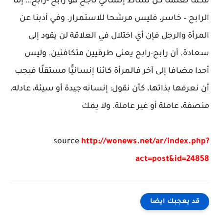
فكما تعلمنا كل نشاط إنساني ناجح هو رابح -رابح… إما
الرابح – خاسر، فليس مرشحا للاستمرار. وفي أدبنا عن
المرأة والرجل فإن أي اختلال في العلاقة لن يقود إلى
سعادة. أن رابح-رابح يعني طرقيين متكافئين. وليس
أحدا مضافا إلى آخر فالمرأة كائنا إنسانيًّا مستقلًا فيجب
أن نعرفها بذاتها، كأن نقول: إنسانه جيدة أو سيئة، عادله،
منصفة، عاملة أو غير عاملة. ولا يمك
source
http://wonews.net/ar/index.php?
act=post&id=24858
قد يعجبك ايضا