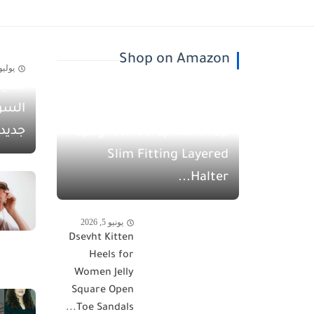
Shop on Amazon
يوليو 30, 26
أسيل
يونيو 5, 2026
السو
QINSEN Women's
جديد
Spaghetti Strap Tank Top
Slim Fitting Layered
Halter...
يونيو 5, 2026
Dsevht Kitten
Heels for
Women Jelly
Square Open
Toe Sandals...