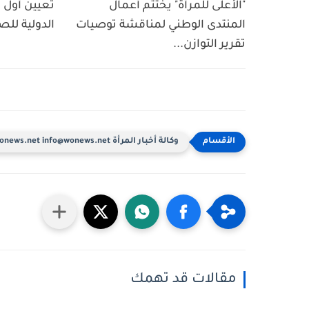
"الأعلى للمرأة" يختتم أعمال
تعيين أول ا
المنتدى الوطني لمناقشة توصيات
الدولية للص
تقرير التوازن...
وكالة أخبار المرأة www.wonews.net info@wonews.net
مقالات قد تهمك