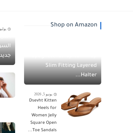
Shop on Amazon
يوليو 30, 26
أسيل
يونيو 5, 2026
السو
QINSEN Women's
جديد
Spaghetti Strap Tank Top
Slim Fitting Layered
Halter...
يونيو 5, 2026
Dsevht Kitten
Heels for
Women Jelly
Square Open
Toe Sandals...