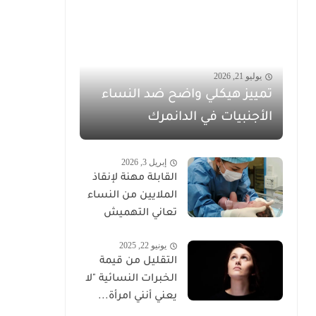
يوليو 21, 2026
تمييز هيكلي واضح ضد النساء
الأجنبيات في الدانمرك
إبريل 3, 2026
القابلة مهنة لإنقاذ
الملايين من النساء
تعاني التهميش
يونيو 22, 2025
التقليل من قيمة
الخبرات النسائية "لا
يعني أنني امرأة...