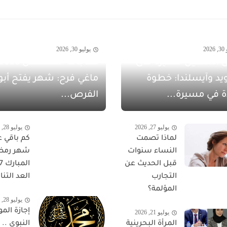
20
يوليو 30, 2026
 الشهيل سفيرةً لدى
يد وآيسلندا: خطوة
ماغي فرح: شهر يفتح أبو
ة في مسيرة...
الفرص...
يوليو 27, 2026
يوليو 28, 2026
لماذا تصمت
كم باقي ع
النساء سنوات
شهر رمض
قبل الحديث عن
التجارب
العد التناز
المؤلمة؟
يوليو 28, 2026
إجازة المو
يوليو 21, 2026
المرأة البحرينية
النبوي ..