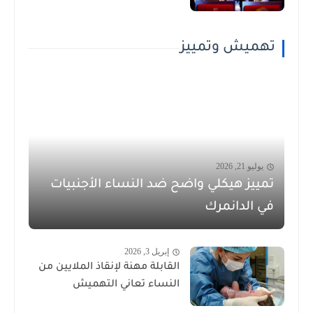
تهميش وتمييز
يوليو 21, 2026
تمييز هيكلي واضح ضد النساء الأجنبيات
في الدانمرك
إبريل 3, 2026
القابلة مهنة لإنقاذ الملايين من
النساء تعاني التهميش