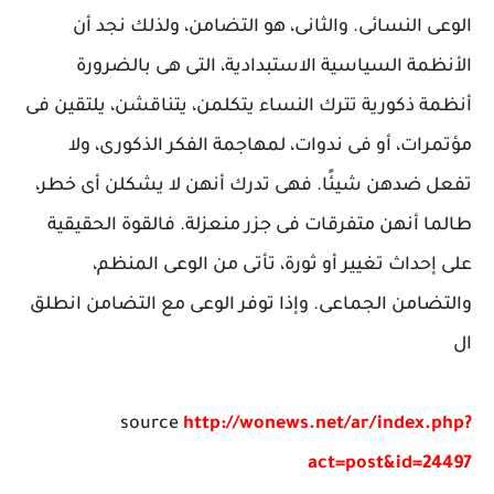
الوعى النسائى. والثانى، هو التضامن، ولذلك نجد أن
الأنظمة السياسية الاستبدادية، التى هى بالضرورة
أنظمة ذكورية تترك النساء يتكلمن، يتناقشن، يلتقين فى
مؤتمرات، أو فى ندوات، لمهاجمة الفكر الذكورى، ولا
تفعل ضدهن شيئًا. فهى تدرك أنهن لا يشكلن أى خطر،
طالما أنهن متفرقات فى جزر منعزلة. فالقوة الحقيقية
على إحداث تغيير أو ثورة، تأتى من الوعى المنظم،
والتضامن الجماعى. وإذا توفر الوعى مع التضامن انطلق
ال
source
http://wonews.net/ar/index.php?
act=post&id=24497