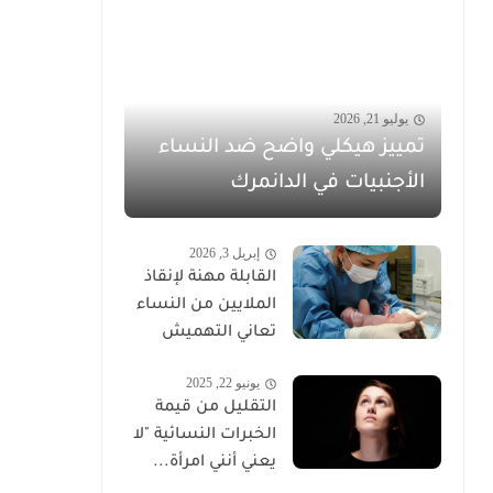
يوليو 21, 2026
تمييز هيكلي واضح ضد النساء
الأجنبيات في الدانمرك
إبريل 3, 2026
القابلة مهنة لإنقاذ
الملايين من النساء
تعاني التهميش
يونيو 22, 2025
التقليل من قيمة
الخبرات النسائية "لا
يعني أنني امرأة...