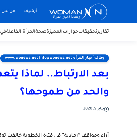
أرشيف
من نحن
تقارير
تحقيقات
حوارات
المميزة
صحة
المرأة الفاعلة
في 
وكالة أخبار المرأة www.wonews.net info@wonews.net
بعد الارتباط.. لماذا يت
والحد من طموحها؟
يناير 9, 2020
آراء ومواقف “رمادية” في فترة الخطوبة خالفت توقع