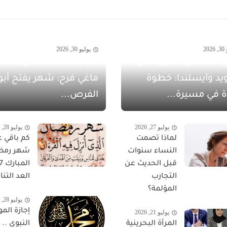
20
يوليو 30, 2026
 الشهيل سفيرةً لدى
يد وآيسلندا: خطوة
ماغي فرح: شهر يفتح أبو
ة في مسيرة...
الفرص...
يوليو 27, 2026
يوليو 28, 2026
لماذا تصمت
كم باقي ع
النساء سنوات
شهر رمض
قبل الحديث عن
التجارب
العد التناز
المؤلمة؟
يوليو 28, 2026
إجازة المو
يوليو 21, 2026
المرأة البحرينية
النبوي ..