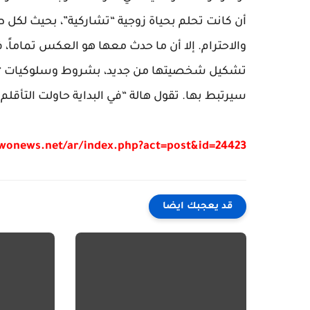
أن كانت تحلم بحياة زوجية “تشاركية”، بحيث لكل
تشكيل شخصيتها من جديد، بشروط وسلوكيات “مختل
سيرتبط بها. تقول هالة “في البداية حاولت التأقلم 
/wonews.net/ar/index.php?act=post&id=24423
قد يعجبك ايضا