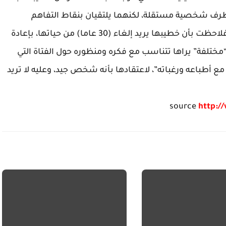
 طرف شخصية مستقلة، لكنهما يلتقيان بنقاط التفاهم
والاحترام. إلا أن ما حدث معها هو العكس تماماً، فلاحظت بأن خطيبها يريد إلغاء (30 عاما) من حياتها، بإعادة
فة” يراها تتناسب مع فكره ومنظوره حول الفتاة التي
مع أطباعه ورغباته”، لاعتقادها بأنه شخص جيد، وعليه لا تريد
source
http:/