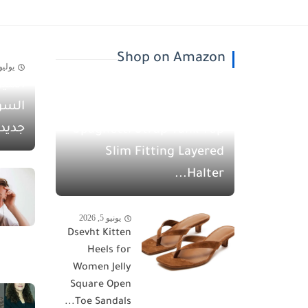
Shop on Amazon
يوليو 30, 26
أسيل
يونيو 5, 2026
السو
QINSEN Women's
جديد
Spaghetti Strap Tank Top
Slim Fitting Layered
Halter...
يونيو 5, 2026
Dsevht Kitten
Heels for
Women Jelly
Square Open
Toe Sandals...