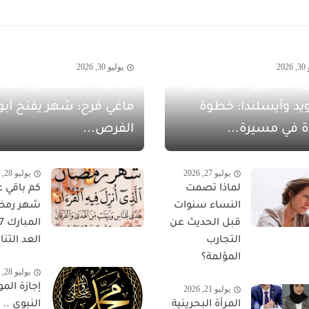
20
يوليو 30, 2026
 الشهيل سفيرةً لدى
يد وآيسلندا: خطوة
ماغي فرح: شهر يفتح أبو
ة في مسيرة...
الفرص...
يوليو 27, 2026
يوليو 28, 2026
لماذا تصمت
كم باقي ع
النساء سنوات
شهر رمض
قبل الحديث عن
التجارب
العد التناز
المؤلمة؟
يوليو 28, 2026
إجازة المو
يوليو 21, 2026
المرأة البحرينية
النبوي ..