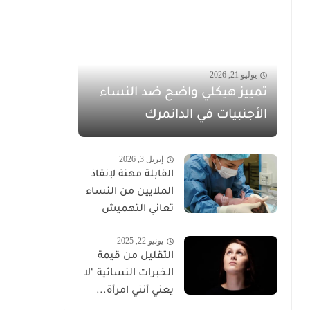
يوليو 21, 2026
تمييز هيكلي واضح ضد النساء
الأجنبيات في الدانمرك
إبريل 3, 2026
القابلة مهنة لإنقاذ
الملايين من النساء
تعاني التهميش
يونيو 22, 2025
التقليل من قيمة
الخبرات النسائية "لا
يعني أنني امرأة...