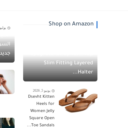
Shop on Amazon
يوليو 30, 26
أسيل
يونيو 5, 2026
السو
QINSEN Women's
جديد
Spaghetti Strap Tank Top
Slim Fitting Layered
Halter...
يونيو 5, 2026
Dsevht Kitten
Heels for
Women Jelly
Square Open
Toe Sandals...