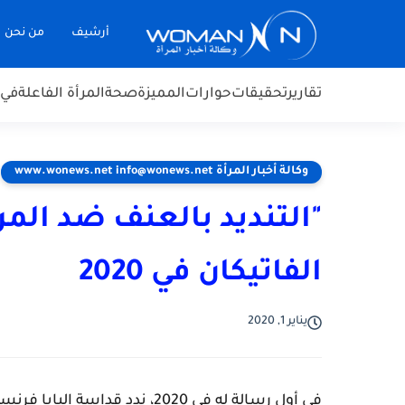
أرشيف
من نحن
تقارير
تحقيقات
حوارات
المميزة
صحة
المرأة الفاعلة
في 
وكالة أخبار المرأة www.wonews.net info@wonews.net
"التنديد بالعنف ضد المرأ
الفاتيكان في 2020
يناير 1, 2020
في أول رسالة له في 2020، ندد ق