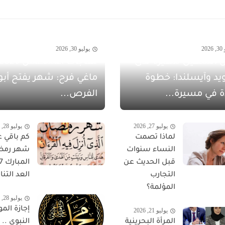
20
يوليو 30, 2026
 الشهيل سفيرةً لدى
يد وآيسلندا: خطوة
ماغي فرح: شهر يفتح أبو
ة في مسيرة...
الفرص...
يوليو 27, 2026
يوليو 28, 2026
لماذا تصمت
كم باقي ع
النساء سنوات
شهر رمض
قبل الحديث عن
التجارب
العد التناز
المؤلمة؟
يوليو 28, 2026
إجازة المو
يوليو 21, 2026
المرأة البحرينية
النبوي ..