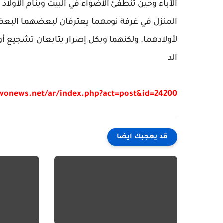
الآباء وحين تنطفئ الأضواء في البيت وينام الأولا
المنزل في غرفة نومهما يعترفان لبعضهما البعض 
لأولادهما. ولكنهما وبكل إصرار يتابعان تشجيع 
الد
/wonews.net/ar/index.php?act=post&id=24200
قد يعجبك ايضا