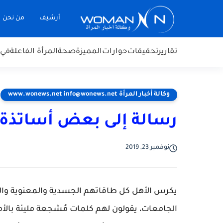
أرشيف
من نحن
تقارير
تحقيقات
حوارات
المميزة
صحة
المرأة الفاعلة
في 
وكالة أخبار المرأة www.wonews.net info@wonews.net
رسالة إلى بعض أساتذة 
نوفمبر 23, 2019
يكرس الأهل كل طاقاتهم الجسدية والمعنوية والما
الجامعات، يقولون لهم كلمات مُشجعة مليئة بال