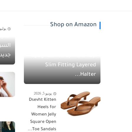
Shop on Amazon
يوليو 30, 26
أسيل
يونيو 5, 2026
السو
QINSEN Women's
جديد
Spaghetti Strap Tank Top
Slim Fitting Layered
Halter...
يونيو 5, 2026
Dsevht Kitten
Heels for
Women Jelly
Square Open
Toe Sandals...