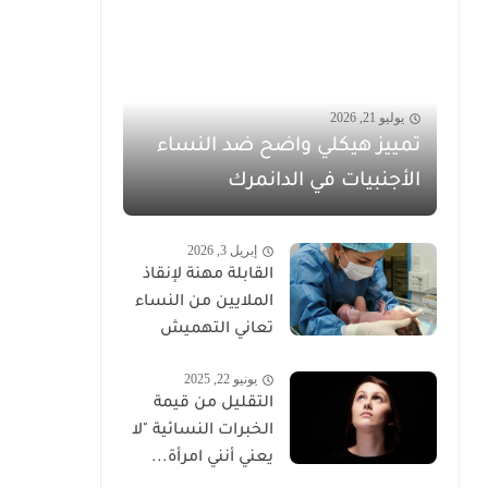
يوليو 21, 2026
تمييز هيكلي واضح ضد النساء
الأجنبيات في الدانمرك
إبريل 3, 2026
القابلة مهنة لإنقاذ
الملايين من النساء
تعاني التهميش
يونيو 22, 2025
التقليل من قيمة
الخبرات النسائية "لا
يعني أنني امرأة...