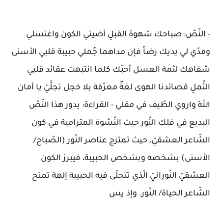
- النّصّ: صباحك شهوة القبلِ أضيئي الكون واغتسلي
ومدّي لي يديك رضاً فإن مداهما جُملي حبيبة قلبي الأسنى
شفاهك لثمة العسل أحبّك كلما انتبهت عقائد قلبي
الثّملِ قصائدنا الهوى لغةٌ معرّفة بلا خجل تجلَّيْ يا أمان
اللهِ واروي الطّيف في مقلي - القراءة: يدور هذا النّصّ
البديع في فلك النّور حيث النّشوة المترامية في كون
الشّاعر العشقيّ، حيث تمتزج عناصر النّور (الصّباح/
الأسنى) بشخصه وبشخص الحبيبة، فيبرز الكون
العشقيّ النّورانيّ الّذي تتجلّى فيه الحبيبة إلهة تمنح
الشّاعر الحياة/ النّور. وإذ يس