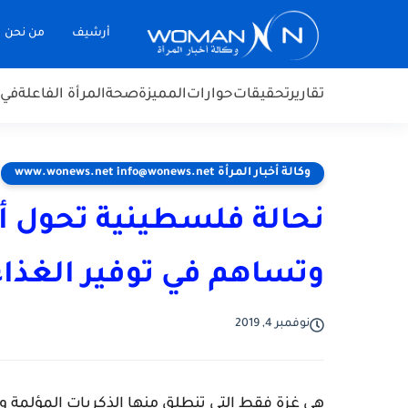
أرشيف
من نحن
تقارير
تحقيقات
حوارات
المميزة
صحة
المرأة الفاعلة
في 
وكالة أخبار المرأة www.wonews.net info@wonews.net
نحالة فلسطينية تحول أرض
وتساهم في توفير الغذاء
نوفمبر 4, 2019
هي غزة فقط التي تنطلق منها الذكريات المؤلمة 