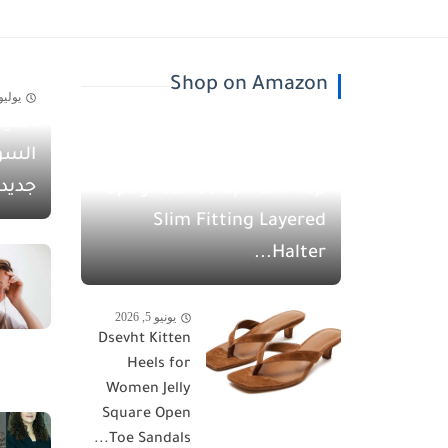
Shop on Amazon
يوليو 30, 26
أسيل
يونيو 5, 2026
السو
QINSEN Women's
جديد
Spaghetti Strap Tank Top
Slim Fitting Layered
Halter...
يونيو 5, 2026
Dsevht Kitten
Heels for
Women Jelly
Square Open
Toe Sandals...