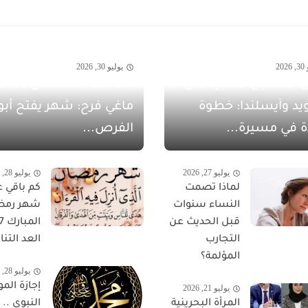
20
يوليو 30, 2026
 الشهيل سفيرةً لدى
يد وآيسلندا: خطوة
ماغي فرح: شهر يفتح أبو
ة في مسيرة...
الفرص...
يوليو 27, 2026
يوليو 28, 2026
لماذا تصمت
كم باقي ع
النساء سنوات
شهر رمض
قبل الحديث عن
التجارب
العد التناز
المؤلمة؟
يوليو 28, 2026
إجازة المو
يوليو 21, 2026
المرأة البحرينية
النبوي ..