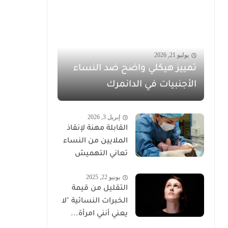
يوليو 21, 2026
تمييز هيكلي واضح ضد النساء
الأجنبيات في الدانمرك
إبريل 3, 2026
القابلة مهنة لإنقاذ
الملايين من النساء
تعاني التهميش
يونيو 22, 2025
التقليل من قيمة
الخبرات النسائية "لا
يعني أنني امرأة...