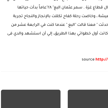
مكان قريب جداً من السياج الأمني الاسرائيلي شمال قطاع غزة . سمر عثمان البع" ٢٨"عاماً بدأت حياتها
شة ، وخاضت رحلة كفاح تكللت بالإنجاز والنجاح تجربة
دثت " معنا قالت "البع " عندما كنت في الرابعة عشر من
كانت أول خطواتي بهذا الطريق، إلي أن استشهد والدي فى
source
http:/