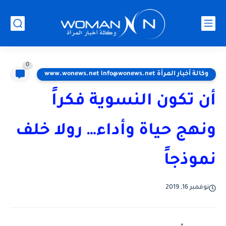
0
وكالة أخبار المرأة www.wonews.net info@wonews.net
أن تكون النسوية فكراً
ونهج حياة وأداء… رولا خلف
نموذجاً
نوفمبر 16, 2019