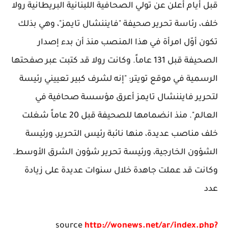
قبل أيام أُعلن عن تولي الصحافية اللبنانية البريطانية رولا
خلف، رئاسة تحرير صحيفة "فايننشال تايمز"، وهي بذلك
تكون أوّل امرأة في هذا المنصب منذ أن بدء إصدار
الصحيفة قبل 131 عاماً. وكانت رولا قد كتبت عبر صفحتها
الرسمية في موقع تويتر: "إنه لشرف كبير تعييني رئيسة
لتحرير فايننشال تايمز أعرق مؤسسة صحافية في
العالم". منذ انضمامها للصحيفة قبل 20 عاماً شغلت
خلف مناصب عديدة، منها نائبة رئيس التحرير، ورئيسة
الشؤون الخارجية، ورئيسة تحرير شؤون الشرق الأوسط.
وكانت قد عملت جاهدة خلال سنوات عديدة على زيادة
عدد
source
http://wonews.net/ar/index.php?