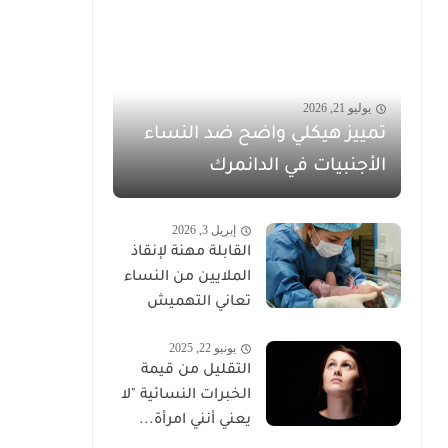
يوليو 21, 2026
تمييز هيكلي واضح ضد النساء
الأجنبيات في الدانمرك
إبريل 3, 2026
القابلة مهنة لإنقاذ
الملايين من النساء
تعاني التهميش
يونيو 22, 2025
التقليل من قيمة
الخبرات النسائية "لا
يعني أنني امرأة...