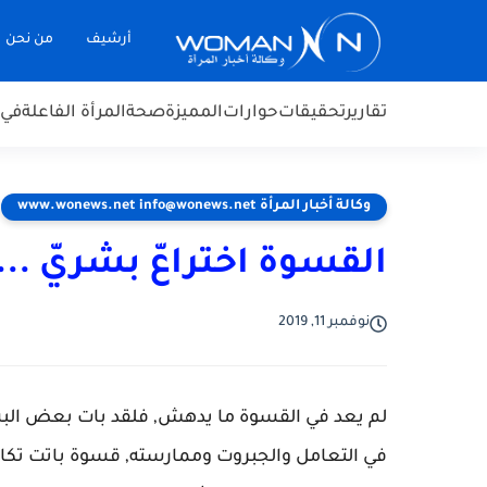
أرشيف
من نحن
تقارير
تحقيقات
حوارات
المميزة
صحة
المرأة الفاعلة
في 
وكالة أخبار المرأة www.wonews.net info@wonews.net
القسوة اختراعّ بشريّ ...
نوفمبر 11, 2019
لم يعد في القسوة ما يدهش, فلقد بات بعض البش
في التعامل والجبروت وممارسته, قسوة باتت تكاد 