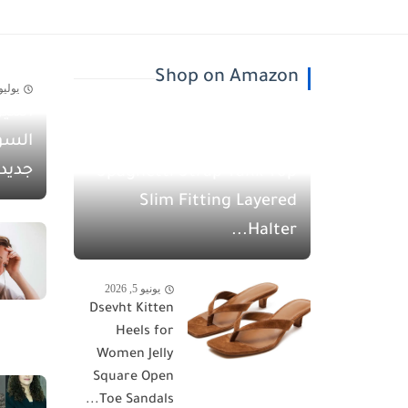
Shop on Amazon
يوليو 30, 26
أسيل
يونيو 5, 2026
السو
QINSEN Women's
جديد
Spaghetti Strap Tank Top
Slim Fitting Layered
Halter...
يونيو 5, 2026
Dsevht Kitten
Heels for
Women Jelly
Square Open
Toe Sandals...