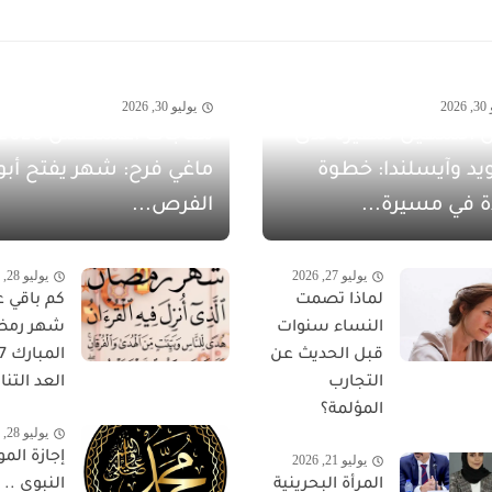
20
يوليو 30, 2026
 الشهيل سفيرةً لدى
يد وآيسلندا: خطوة
ماغي فرح: شهر يفتح أبو
ة في مسيرة...
الفرص...
يوليو 27, 2026
يوليو 28, 2026
لماذا تصمت
كم باقي ع
النساء سنوات
شهر رمض
قبل الحديث عن
التجارب
العد التناز
المؤلمة؟
يوليو 28, 2026
إجازة المو
يوليو 21, 2026
المرأة البحرينية
النبوي ..