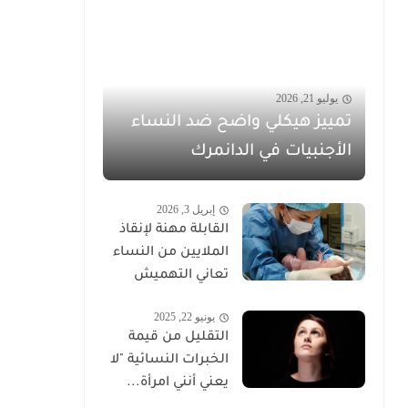
يوليو 21, 2026
تمييز هيكلي واضح ضد النساء
الأجنبيات في الدانمرك
إبريل 3, 2026
القابلة مهنة لإنقاذ
الملايين من النساء
تعاني التهميش
يونيو 22, 2025
التقليل من قيمة
الخبرات النسائية "لا
يعني أنني امرأة...