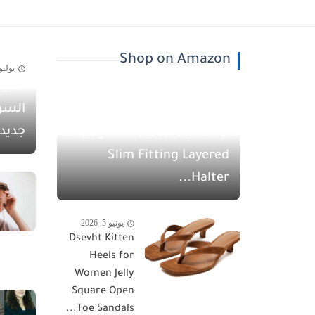
Shop on Amazon
يوليو 30, 26
أسيل
يونيو 5, 2026
السو
QINSEN Women's
جديد
Spaghetti Strap Tank Top
Slim Fitting Layered
Halter...
يونيو 5, 2026
Dsevht Kitten
Heels for
Women Jelly
Square Open
Toe Sandals...