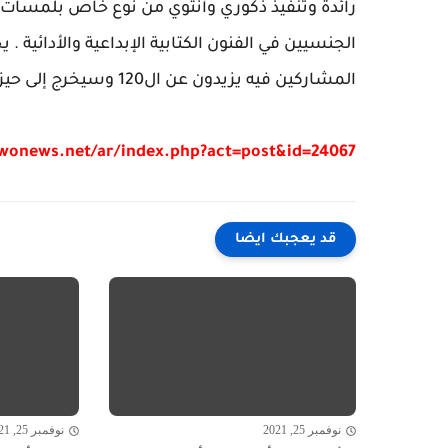
رائدة وتنفيذ ذكوري وأنثوي من نوع خاص بلمسات إ
المشاركين فيه يزيدون عن ال120 وسيخرج إلى حيز التنفيذ بالتزامن مع انعقاد مؤتمر الشارقة الد
/wonews.net/ar/index.php?act=post&id=24067
قد يعجبك ايضا
نوفمبر 25, 2021
نوفمبر 25, 2021