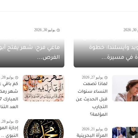
20
يوليو 30, 2026
 الشهيل سفيرةً لدى
يد وآيسلندا: خطوة
ماغي فرح: شهر يفتح أبو
ة في مسيرة...
الفرص...
يوليو 27, 2026
يوليو 28, 2026
لماذا تصمت
كم باقي ع
النساء سنوات
شهر رمض
قبل الحديث عن
التجارب
العد التناز
المؤلمة؟
يوليو 28, 2026
إجازة المو
يوليو 21, 2026
المرأة البحرينية
النبوي ..