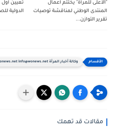
"الأعلى للمرأة" يختتم أعمال
تعيين أول ا
المنتدى الوطني لمناقشة توصيات
الدولية للص
تقرير التوازن...
وكالة أخبار المرأة www.wonews.net info@wonews.net
مقالات قد تهمك