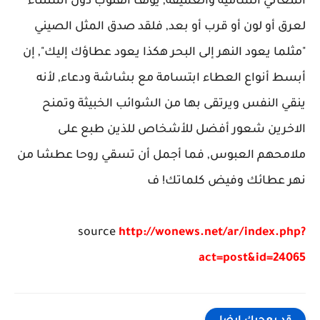
المعاني السامية والعميقة, يؤلف القلوب دون استثناء
لعرق أو لون أو قرب أو بعد, فلقد صدق المثل الصيني
"مثلما يعود النهر إلى البحر هكذا يعود عطاؤك إليك", إن
أبسط أنواع العطاء ابتسامة مع بشاشة ودعاء, لأنه
ينقي النفس ويرتقى بها من الشوائب الخبيثة وتمنح
الاخرين شعور أفضل للأشخاص للذين طبع على
ملامحهم العبوس, فما أجمل أن تسقي روحا عطشا من
نهر عطائك وفيض كلماتك! ف
source
http://wonews.net/ar/index.php?
act=post&id=24065