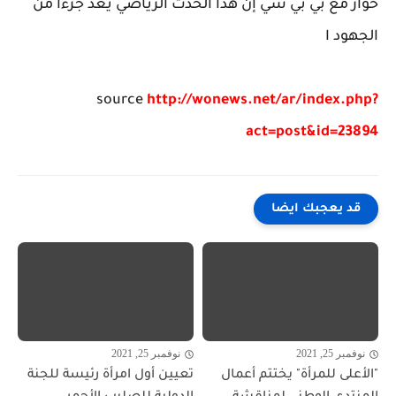
حوار مع بي بي سي إن هذا الحدث الرياضي يُعد جزءا من
الجهود ا
source
http://wonews.net/ar/index.php?
act=post&id=23894
قد يعجبك ايضا
نوفمبر 25, 2021
نوفمبر 25, 2021
"الأعلى للمرأة" يختتم أعمال
تعيين أول امرأة رئيسة للجنة