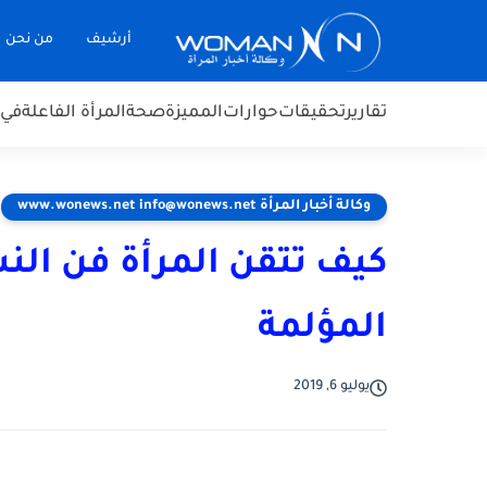
أرشيف
من نحن
تقارير
تحقيقات
حوارات
المميزة
صحة
المرأة الفاعلة
في 
وكالة أخبار المرأة www.wonews.net info@wonews.net
كيف تتقن المرأة فن النس
المؤلمة
يوليو 6, 2019