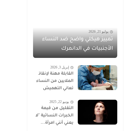
يوليو 21, 2026
تمييز هيكلي واضح ضد النساء
الأجنبيات في الدانمرك
إبريل 3, 2026
القابلة مهنة لإنقاذ
الملايين من النساء
تعاني التهميش
يونيو 22, 2025
التقليل من قيمة
الخبرات النسائية "لا
يعني أنني امرأة...