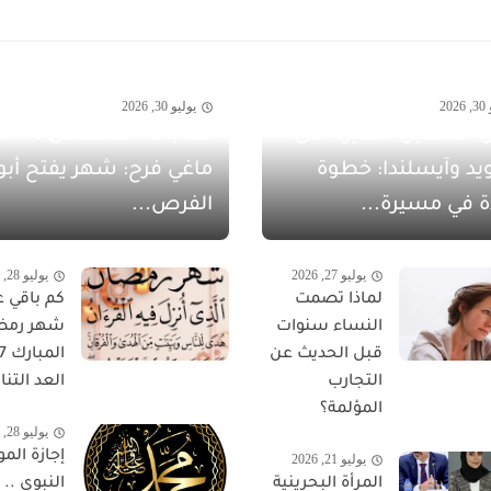
20
يوليو 30, 2026
 الشهيل سفيرةً لدى
يد وآيسلندا: خطوة
ماغي فرح: شهر يفتح أبو
ة في مسيرة...
الفرص...
يوليو 27, 2026
يوليو 28, 2026
لماذا تصمت
كم باقي ع
النساء سنوات
شهر رمض
قبل الحديث عن
التجارب
العد التناز
المؤلمة؟
يوليو 28, 2026
إجازة المو
يوليو 21, 2026
المرأة البحرينية
النبوي ..