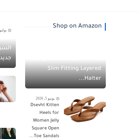
Shop on Amazon
يوليو 30, 26
أسيل
يونيو 5, 2026
السو
QINSEN Women's
جديد
Spaghetti Strap Tank Top
Slim Fitting Layered
Halter...
يونيو 5, 2026
Dsevht Kitten
Heels for
Women Jelly
Square Open
Toe Sandals...