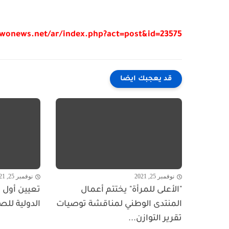
/wonews.net/ar/index.php?act=post&id=23575
قد يعجبك ايضا
نوفمبر 25, 2021
نوفمبر 25, 2021
"الأعلى للمرأة" يختتم أعمال
تعيين أول ا
المنتدى الوطني لمناقشة توصيات
الدولية للص
تقرير التوازن...