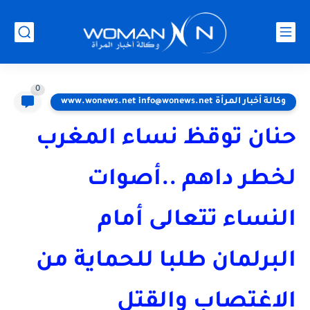
0
وكالة أخبار المرأة www.wonews.net info@wonews.net
حنان توقظ نساء المغرب
لخطر داهم ..أصوات
النساء تتعالى أمام
البرلمان طلبا للحماية من
الاغتصاب والقتل