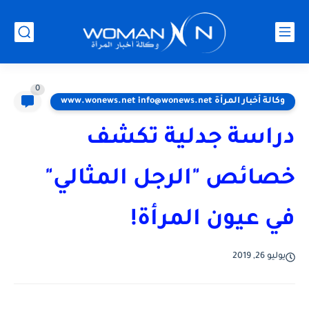
0
وكالة أخبار المرأة www.wonews.net info@wonews.net
دراسة جدلية تكشف
خصائص "الرجل المثالي"
في عيون المرأة!
يوليو 26, 2019