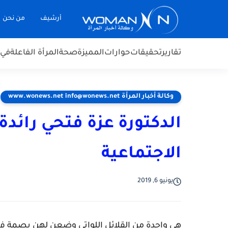
أرشيف
من نحن
تقارير
تحقيقات
حوارات
المميزة
صحة
المرأة الفاعلة
في 
وكالة أخبار المرأة www.wonews.net info@wonews.net
الدكتورة عزة فتحي رائدة
الاجتماعية
يونيو 6, 2019
هي واحدة من القلائل اللواتي وضعن لهن بصمة في