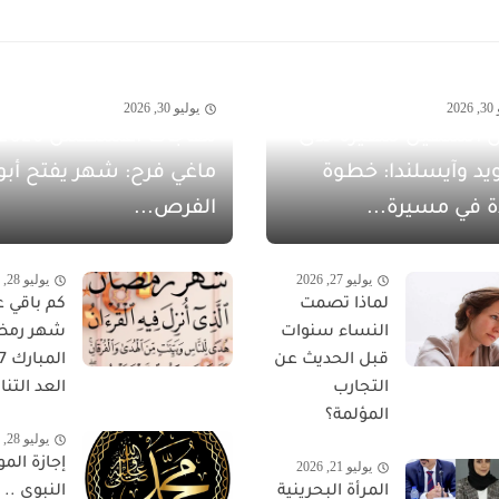
20
يوليو 30, 2026
 الشهيل سفيرةً لدى
يد وآيسلندا: خطوة
ماغي فرح: شهر يفتح أبو
ة في مسيرة...
الفرص...
يوليو 27, 2026
يوليو 28, 2026
لماذا تصمت
كم باقي ع
النساء سنوات
شهر رمض
قبل الحديث عن
التجارب
العد التناز
المؤلمة؟
يوليو 28, 2026
إجازة المو
يوليو 21, 2026
المرأة البحرينية
النبوي ..