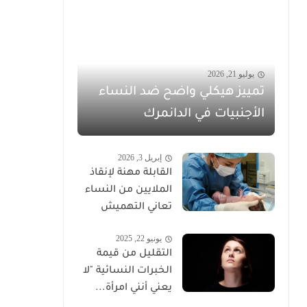
يوليو 21, 2026
تمييز هيكلي واضح ضد النساء
الأجنبيات في الدانمرك
إبريل 3, 2026
القابلة مهنة لإنقاذ
الملايين من النساء
تعاني التهميش
يونيو 22, 2025
التقليل من قيمة
الخبرات النسائية "لا
يعني أنني امرأة...