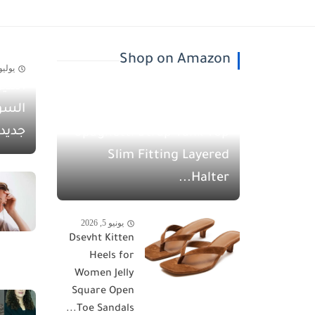
Shop on Amazon
يوليو 30, 26
أسيل
يونيو 5, 2026
السو
QINSEN Women's
جديد
Spaghetti Strap Tank Top
Slim Fitting Layered
Halter...
يونيو 5, 2026
Dsevht Kitten
Heels for
Women Jelly
Square Open
Toe Sandals...