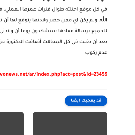
في كل موقع احتلته طوال فترات عمرها العملي. ف
الله، ولم يكن اي ممن حضر ولادتها يتوقع لها أن
للجميع برسالة مفادها ستشهدون يوما أن ولادتي لم
بعد أن دخلت في كل المجالات أضافت الدكتورة عزة ن
عدم ركوب
/wonews.net/ar/index.php?act=post&id=23459
قد يعجبك ايضا