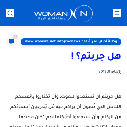
0
وكالة أخبار المرأة www.wonews.net info@wonews.net
هل جربتم؟ !
مايو 8, 2019
هل جربتم أن تستعدوا للموت، وأن تختاروا بأنفسكم
اللباسَ الذي تُحبون أن يراكم فيه مَن يُخرجون أجسادَكم
من الركام، وأن تسمعوا آخرَ كلماتهم: "كان مهندما