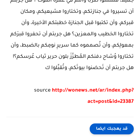
جميلا، فتنتشوا طربا وأنتم في غَمرة الموت"؟ هل جربتم
أن تسيروا في جنازتكم، وتختاروا مشيعيكم، ومكان
قبركم، وأن تكتبوا قبل الجنازة خطبتكم الأخيرة، وأن
تختاروا الخطيب والمعزين؟ هل جربتم أن تحفروا قبرَكم
بمعولِكم، وأن تُصمموه كما سريرِ نومِكم بالضبط، وأن
تختاروا وُشاح دفنكم المُطرَّزَ بلون حرير ثياب عُرسكم؟!
هل جربتم أن تَحضنوا بيوتَكم، وتُقبِّلوا ك
source
http://wonews.net/ar/index.php?
act=post&id=23387
قد يعجبك ايضا