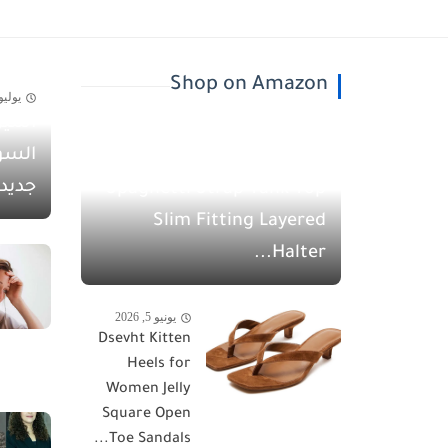
Shop on Amazon
يوليو 30, 26
أسيل
يونيو 5, 2026
السو
QINSEN Women's
جديد
Spaghetti Strap Tank Top
Slim Fitting Layered
Halter...
يونيو 5, 2026
Dsevht Kitten
Heels for
Women Jelly
Square Open
Toe Sandals...