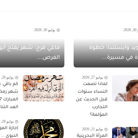
20
يوليو 30, 2026
 الشهيل سفيرةً لدى
يد وآيسلندا: خطوة
ماغي فرح: شهر يفتح أبو
ة في مسيرة...
الفرص...
يوليو 27, 2026
يوليو 28, 2026
لماذا تصمت
كم باقي ع
النساء سنوات
شهر رمض
قبل الحديث عن
التجارب
العد التناز
المؤلمة؟
يوليو 28, 2026
إجازة المو
يوليو 21, 2026
المرأة البحرينية
النبوي ..