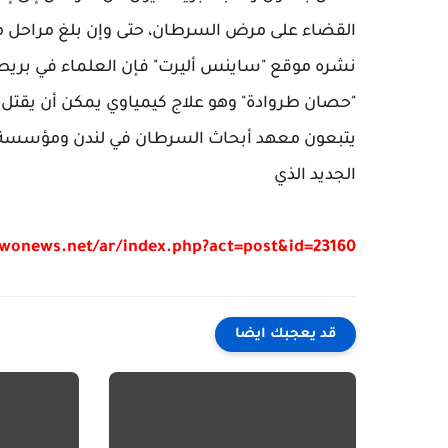
القضاء على مرض السرطان، حتى وإن بلغ مراحل م
نشره موقع "ساينس أليرت" فإن العلماء في بريطا
"حصان طروادة" وهو علاج كيمياوي يمكن أن يقتل أنو
يتبعون معهد أبحاث السرطان في لندن ومؤسسة "ر
الجديد الذي
/wonews.net/ar/index.php?act=post&id=23160
قد يعجبك ايضا