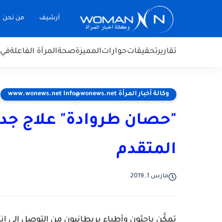
أرشيف
من نحن
تقارير
تحقيقات
حوارات
المميزة
صحة
المرأة الفاعلة
في 
وكالة أخبار المرأة www.wonews.net info@wonews.net
"حصان طروادة" علاج جد
المتقدم
مارس 1, 2019
تمكَّن باحثون وأطباء بريطانيون من التوصل إلى إن