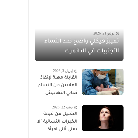
يوليو 21, 2026
تمييز هيكلي واضح ضد النساء
الأجنبيات في الدانمرك
إبريل 3, 2026
القابلة مهنة لإنقاذ
الملايين من النساء
تعاني التهميش
يونيو 22, 2025
التقليل من قيمة
الخبرات النسائية "لا
يعني أنني امرأة...